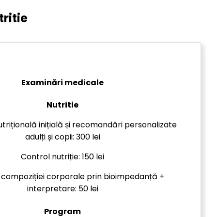
ritie
Examinări medicale
Nutritie
trițională inițială și recomandări personalizate
adulți și copii: 300 lei
Control nutriție: 150 lei
 compoziției corporale prin bioimpedanță +
interpretare: 50 lei
Program